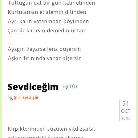
Tuttugun dal bir gün kalır elinden
Kurtulaman el alemin dilinden
Ayrı kalın vatanından köyünden
Çaresiz kalırsın demedin ustam
Ayagın kayarsa fena düşersin
Aşkın fırınında yanar pişersin
Sevdiceğim
(0)
Şiir
,
Sesli Şiir
21
OCT
2005
Kirpiklerimden süzülen yıldızlarla,
aşk pınarındaki suyun akarına,