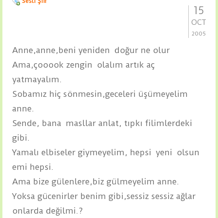
Sesli Şiir
15
OCT
2005
Anne,anne,beni yeniden doğur ne olur
Ama,çooook zengin olalım artık aç
yatmayalım.
Sobamız hiç sönmesin,geceleri üşümeyelim
anne.
Sende, bana masllar anlat, tıpkı filimlerdeki
gibi.
Yamalı elbiseler giymeyelim, hepsi yeni olsun
emi hepsi.
Ama bize gülenlere,biz gülmeyelim anne.
Yoksa gücenirler benim gibi,sessiz sessiz ağlar
onlarda değilmi.?