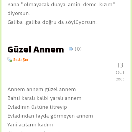
Bana ''olmayacak duaya amin deme kızım''
diyorsun.
Galiba ,galiba doğru da söylüyorsun.
Güzel Annem
(0)
Sesli Şiir
13
OCT
2005
Annem annem güzel annem
Bahti karalı kalbi yaralı annem
Evladinın üstüne titreyip
Evladından fayda görmeyen annem
Yani acıların kadını