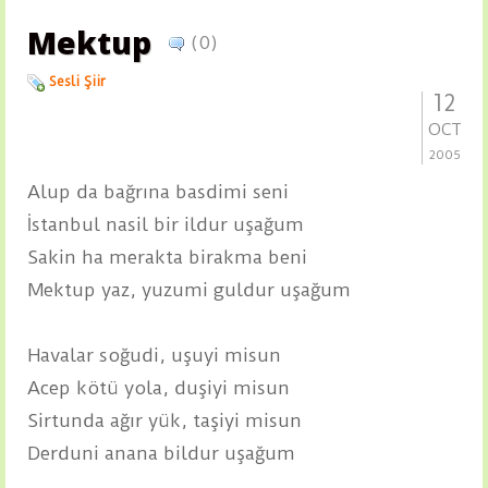
Mektup
(0)
Sesli Şiir
12
OCT
2005
Alup da bağrına basdimi seni
İstanbul nasil bir ildur uşağum
Sakin ha merakta birakma beni
Mektup yaz, yuzumi guldur uşağum
Havalar soğudi, uşuyi misun
Acep kötü yola, duşiyi misun
Sirtunda ağır yük, taşiyi misun
Derduni anana bildur uşağum