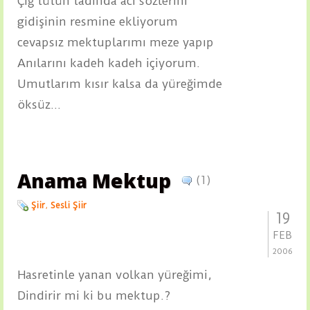
Çiğ tütün tadında acı sözlerini
gidişinin resmine ekliyorum
cevapsız mektuplarımı meze yapıp
Anılarını kadeh kadeh içiyorum.
Umutlarım kısır kalsa da yüreğimde
öksüz...
Anama Mektup
(1)
Şiir
,
Sesli Şiir
19
FEB
2006
Hasretinle yanan volkan yüreğimi,
Dindirir mi ki bu mektup.?