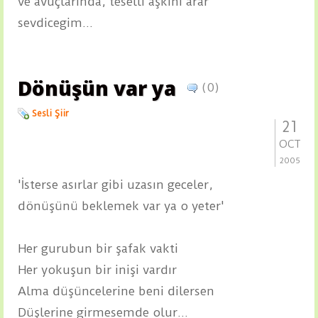
ve avuçlarında, teselli aşkını arar
sevdicegim...
Dönüşün var ya
(0)
Sesli Şiir
21
OCT
2005
'İsterse asırlar gibi uzasın geceler,
dönüşünü beklemek var ya o yeter'
Her gurubun bir şafak vakti
Her yokuşun bir inişi vardır
Alma düşüncelerine beni dilersen
Düşlerine girmesemde olur...