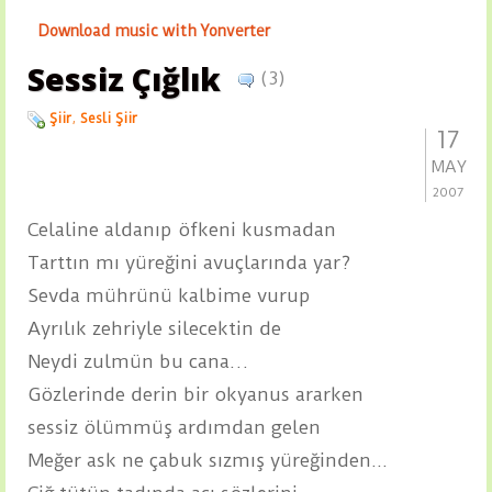
Download music with Yonverter
Sessiz Çığlık
(3)
Şiir
,
Sesli Şiir
17
MAY
2007
Celaline aldanıp öfkeni kusmadan
Tarttın mı yüreğini avuçlarında yar?
Sevda mührünü kalbime vurup
Ayrılık zehriyle silecektin de
Neydi zulmün bu cana…
Gözlerinde derin bir okyanus ararken
sessiz ölümmüş ardımdan gelen
Meğer ask ne çabuk sızmış yüreğinden...