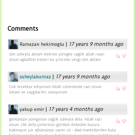
Comments
|
17 years 9 months ago
Ramazan hekimoglu
slm suheyla ablam elelrine yüregne saglik allah raazi
olsun agladttin bizleri bu şiiiirinle sevgi slm ablam
|
17 years 9 months ago
suheylakurnaz
Cok tesekkur ediyorum Allah sizlerdende razi olsun.
Selam ve saygilarimi sunuyorum.
|
17 years 4 months ago
yakup emir
gönlünüze yüreginize sağlık süheyla abla. Allah razı
olsun. (ilk defa şiirlerinizi gördüm dinledim kusura
bakmayin şiir albümünüz varmi cd - dwd marketlerden bula