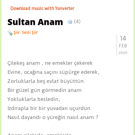
Download music with Yonverter
Sultan Anam
(4)
Şiir
,
Sesli Şiir
14
FEB
2005
Çilekeş anam , ne emekler çekerek
Evine, ocağına saçını süpürge ederek,
Zorluklarla beş evlat büyüttün.
Bir güzel gün görmedin anam
Yokluklarla besledin,
Izdırapla bir bir yuvadan uçurdun.
Nasıl dayandı o yüreğin nasıl anam.?