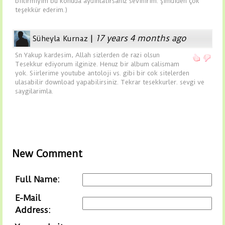
biilirmiyim bu konuda aydınlatırsanız sevinirim. şimdiden çok
teşekkür ederim.)
|
17 years 4 months ago
Süheyla Kurnaz
Sn Yakup kardesim, Allah sizlerden de razi olsun
Tesekkur ediyorum ilginize. Henuz bir album calismam
yok. Siirlerime youtube antoloji vs. gibi bir cok sitelerden
ulasabilir download yapabilirsiniz. Tekrar tesekkurler. sevgi ve
saygilarimla.
New Comment
Full Name:
E-Mail
Address: